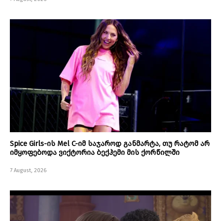
Spice Girls-ის Mel C-იმ საჯაროდ განმარტა, თუ რატომ არ
იმყოფებოდა ვიქტორია ბექჰემი მის ქორწილში
7 August, 2026