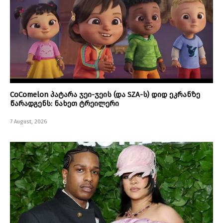
CoComelon პატარა ჯეი-ჯეის (და SZA-ს) დიდ ეკრანზე
წარადგენს: ნახეთ ტრეილერი
7 August, 2026