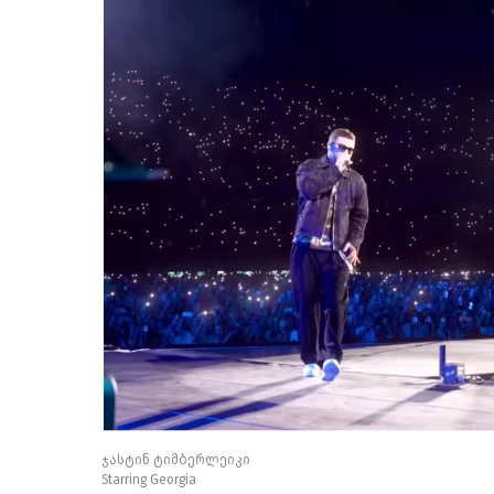
ჯასტინ ტიმბერლეიკი
Starring Georgia