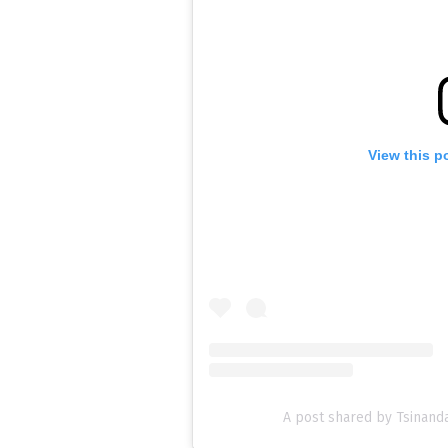
View this p
A post shared by Tsinandal