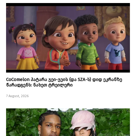
CoComelon პატარა ჯეი-ჯეის (და SZA-ს) დიდ ეკრანზე
წარადგენს: ნახეთ ტრეილერი
7 August, 2026