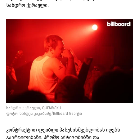
სანდრო ქერაული.
სანდრო ქერაული, QUEMMEKH
ფოტო: ნინუცა კაკაბაძე/Billboard Georgia
კონტრაქტით ლეიბლი პასუხისმგებლობას იღებს
გავრცელებაზე, პრომო აქტივობებზე და