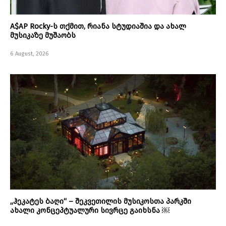
A$AP Rocky-ს თქმით, რიანა სტუდიაშია და ახალ
მუსიკაზე მუშაობს
6 August, 2026
„ჰეკატეს ბაღი“ – შეკვეთილის მუსიკოსთა პარკში
ახალი კონცეპტუალური სივრცე გაიხსნა ￼