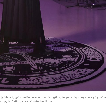
ანსაცმელში და Balenciaga-ს ფეხსაცმელში გამოეწყო. აგრეთვე შეარჩი
i-ს ყელსაბამი. ფოტო: Christopher Patey