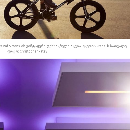
ns x Raf Simons-ის ვინტაჟური ფეხსაცმელი აცვია. უკეთია Prada-ს სათვალე.
ფოტო: Christopher Patey