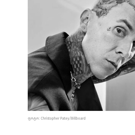
ფოტო: Christopher Patey/Billboard