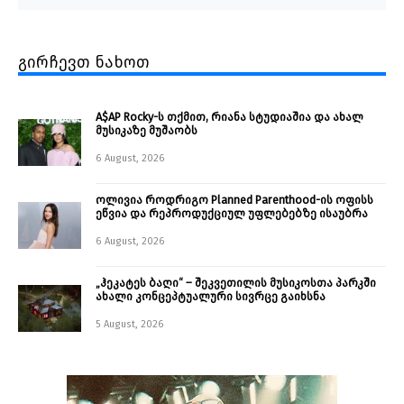
გირჩევთ ნახოთ
A$AP Rocky-ს თქმით, რიანა სტუდიაშია და ახალ
მუსიკაზე მუშაობს
6 August, 2026
ოლივია როდრიგო Planned Parenthood-ის ოფისს
ეწვია და რეპროდუქციულ უფლებებზე ისაუბრა
6 August, 2026
„ჰეკატეს ბაღი“ – შეკვეთილის მუსიკოსთა პარკში
ახალი კონცეპტუალური სივრცე გაიხსნა ￼
5 August, 2026