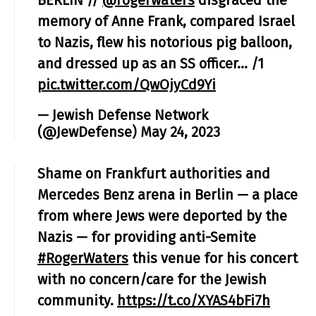
BERLIN //
@rogerwaters
disgraced the
memory of Anne Frank, compared Israel
to Nazis, flew his notorious pig balloon,
and dressed up as an SS officer… /1
pic.twitter.com/QwOjyCd9Yi
— Jewish Defense Network
(@JewDefense)
May 24, 2023
Shame on Frankfurt authorities and
Mercedes Benz arena in Berlin — a place
from where Jews were deported by the
Nazis — for providing anti-Semite
#RogerWaters
this venue for his concert
with no concern/care for the Jewish
community.
https://t.co/XYAS4bFi7h