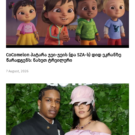
CoComelon პატარა ჯეი-ჯეის (და SZA-ს) დიდ ეკრანზე
წარადგენს: ნახეთ ტრეილერი
7 August, 2026