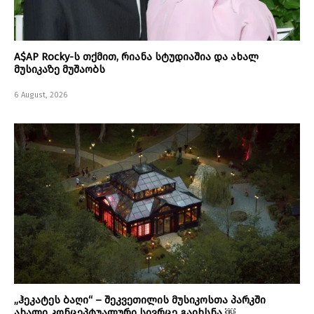
A$AP Rocky-ს თქმით, რიანა სტუდიაშია და ახალ
მუსიკაზე მუშაობს
6 August, 2026
„ჰეკატეს ბაღი“ – შეკვეთილის მუსიკოსთა პარკში
ახალი კონცეპტუალური სივრცე გაიხსნა ￼