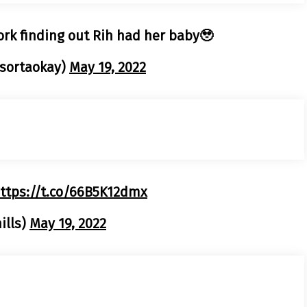
ork finding out Rih had her baby🥹
ssortaokay)
May 19, 2022
ttps://t.co/66B5K12dmx
ills)
May 19, 2022