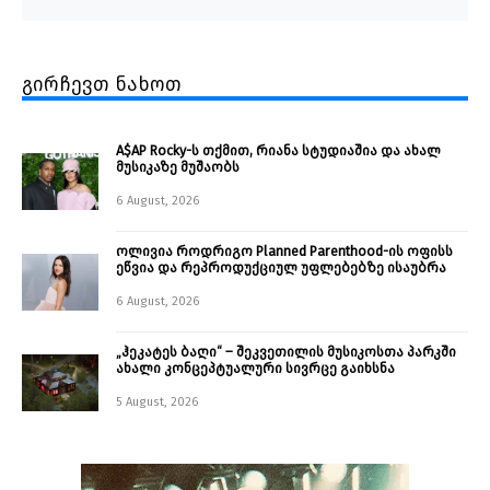
გირჩევთ ნახოთ
A$AP Rocky-ს თქმით, რიანა სტუდიაშია და ახალ
მუსიკაზე მუშაობს
6 August, 2026
ოლივია როდრიგო Planned Parenthood-ის ოფისს
ეწვია და რეპროდუქციულ უფლებებზე ისაუბრა
6 August, 2026
„ჰეკატეს ბაღი“ – შეკვეთილის მუსიკოსთა პარკში
ახალი კონცეპტუალური სივრცე გაიხსნა ￼
5 August, 2026