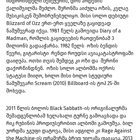
იმდროინდელი მენეჯერის, დონ არდენის
ქალიშვილმა შეძლო. შერონმა აიძულა ოზის, კვლავ
მუსიკისკენ შემობრუნებულიყო. მისი სოლო დებიუტი
Blizzard of Ozz ერთ-ერთ ყველაზე გაყიდვად
ნამუშევრად იქცა. 1981 წელს გამოვიდა Diary of a
Madman, რომლის გაყიდვების რაოდენობამ 3
მილიონს გადააჭარბა. 1982 წელს ოზის ბენდის
წევრი, გიტარისტი რენდი როუდსი ავიაკატასტროფაში
დაიღუპა. ოთხი თვის შემდეგ კი ოზი და შერონი
დაქორწინდნენ. ოზის სოლო ალბომმა ოქროს
სტატუსი მიიღო, ხოლო მისი ბოლო სტუდიური
ნამუშევარი Scream (2010) Billboard-ის ტოპ 25-ში
მოხვდა.
2011 წლის ბოლოს Black Sabbath-ის ორიგინალურმა
შემადგენლობამ ხელახალი ტურნე გამოაცხადა და
რიკ რუბინის პროდიუსერობით ალბომი გამოუშვა. ბილ
უორდმა ჯგუფი დატოვა, მისი ადგილი კი Rage Against
the Machine-ის დრამერმა ბრედ უილკმა დაიკავა. 2013