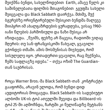
შეიქმნა ბენდი, სახელწოდებით Earth, ამავე წელს კი
საშინელებათა ფილმის შთაგონებით ჯგუფმა სახელი
შეიცვალა და Black Sabbath დაირქვა. მძიმე, მუქ
ბგერებზე ორიენტირებული მუსიკით ბენდმა მალევე
მიიპყრო იმ ახალგაზრდების ყურადღება, ვისაც 1960-
იანი წლების ჰარმონიული და ნაზი მუსიკა არ
იზიდავდა. „წვიმს, ფეხზე არ მაცვია, რადიოში ვიღაც
მღერის: თუ სან-ფრანცისკოში წახვალ, ყვავილი
გქონდეს თმაში. ამის მოსმენისას მივხვდი, რომ
სისულელე იყო. ერთადერთი ყვავილი, რაც მექნება,
ჩემს საფლავზე იდება.“ – თქვა ოზიმ The Guardian-
თან საუბრისას.
როცა Warner Bros.-მა Black Sabbath-თან კონტრაქტი
გააფორმა, არავინ ელოდა, რომ ბენდი დიდ
აუდიტორიას მოიცავდა. Black Sabbath-ის სადებიუტო
ალბომი UK-ის ტოპ ათეულში შევიდა და Billboard-ის
ტოპ 25-ში აღმოჩნდა, ჩარტში კი წელიწადზე მეტხანს