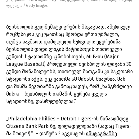
ჯეკ უაითი – 2024 წლის 6 ივნისი, დეტროიტი, მიჩიგანი. ფოტო: სკოტ
ლეგატო / Getty Images
ბეისბოლის გულშემატკივრების მსგავსად, ამერიკელ
როკმუსიკოს ჯეკ უაითსაც ჰქონდა ერთი უბრალო,
თუმცა საკმაოდ დამღლელი სურვილი: ეყურებინა
ბეისბოლის დიდი ლიგის მატჩისთვის თითოეული
გუნდის სტადიონზე. ცნობისთვის, MLB-ის (Major
League Baseball) პროფესიული ბეისბოლის ლიგაში 30
გუნდი მონაწილეობს, თითოეულ მათგანს კი საკუთარი
სტადიონი აქვს. ჯეკ უაითმა ამ მიზანს მიაღწია. მან
და მისმა მეგობარმა გამოაცხადეს, რომ „ხანგრძლივი
მისია – ბეისბოლის თამაშის ყურება ყველა
სტადიონზე, დასრულებულია.“
„Philadelphia Phillies – Detroit Tigers-ის წინააღმდეგ
Citizens Bank Park-ზე, ფილადელფიაში (სადაც Tigers-
მა მოიგო!).“ – დაწერა 2 აგვისტოს
ინსტაგრამზე