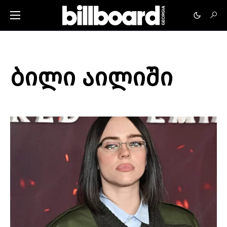
ბილი აილიში