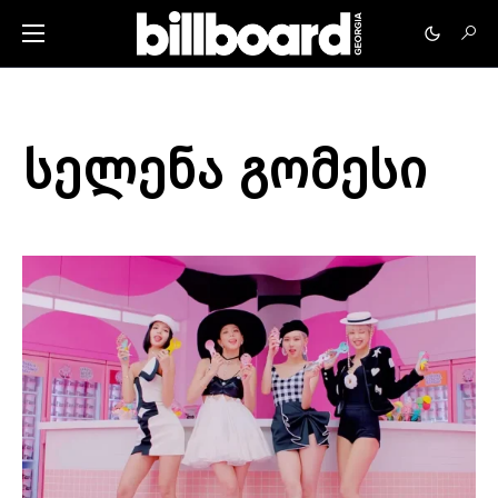
სელენა გომესი